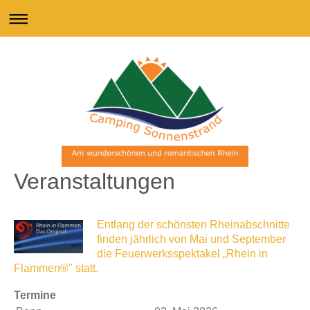
Veranstaltungen
Entlang der schönsten Rheinabschnitte
finden jährlich von Mai und September
die Feuerwerksspektakel „Rhein in
Flammen®" statt.
Termine